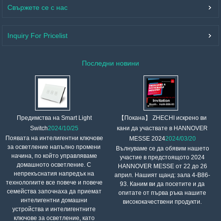
Свържете се с нас
Inquiry For Pricelist
Последни новини
【Покана】 ZHECHI искрено ви
Предимства на Smart Light
кани да участвате в HANNOVER
Switch
2024/10/25
Появата на интелигентни ключове
MESSE 2024
2024/03/20
за осветление напълно промени
Вълнуваме се да обявим нашето
начина, по който управляваме
участие в предстоящото 2024
домашното осветление. С
HANNOVER MESSE от 22 до 26
непрекъснатия напредък на
април. Нашият щанд: зала 4-B86-
технологиите все повече и повече
93. Каним ви да посетите и да
семейства започнаха да приемат
опитате от първа ръка нашите
интелигентни домашни
висококачествени продукти.
устройства и интелигентните
ключове за осветление, като