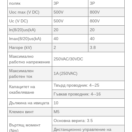
поляк
3P
3P
Uoc max (V DC)
500V
800V
Uc (V DC)
500V
800V
ln(8/20)us(kA)
20
20
lmax(8/20)us(kA)
40
40
Нагоре (kV)
2
3.8
Максимално
250VAC/30VDC
работно напрежение
Максимален
1A (250VAC)
работен ток
Твърд проводник: 4--25
Капацитет на
окабеляване
Гъвкав проводник: 4--16
Дължина на ивицата
10
Клемен винт
M5
Основна верига: 3.5
Въртящ момент
Дистанционно управление на
(Nm)