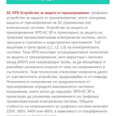
е трифазно
AC SPD Устройство за защита от пренапрежение
устройство за защита от пренапрежение, което осигурява
защита от пренапрежение за AC (променлив ток)
електрически системи. Устройство за защита от
пренапрежение SPD AC 3P е проектирано за защита на
трифазни променливотокови електрически системи, често
срещани в търговски и индустриални приложения. Той
защитава и трите фази (L1, L2, L3) на електрическата
система. Тези SPD използват усъвършенствани технологии
за защита от пренапрежение, като варистори с метален
оксид (MOV) или газоразрядни тръби, за да абсорбират и
разсейват излишната енергия от пика на напрежението в
състоянието. Тези технологии отклоняват енергията далеч
от чувствителните устройства, предпазвайки ги от повреда.
Номиналното напрежение на предпазителите от
пренапрежение определя максималното системно
напрежение, което могат да издържат. SPD AC 3P е
проектиран да управлява напрежението на трифазна
променливотокова електрическа система. Общите
стойности на напрежението за трифазни системи включват
220V, 380V, 440V или 480V, в зависимост от специфичните
изисквания на приложението.