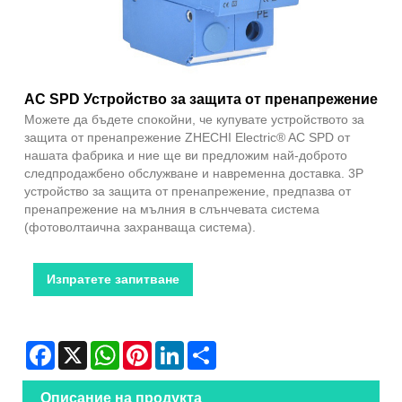
AC SPD Устройство за защита от пренапрежение
Можете да бъдете спокойни, че купувате устройството за
защита от пренапрежение ZHECHI Electric® AC SPD от
нашата фабрика и ние ще ви предложим най-доброто
следпродажбено обслужване и навременна доставка. 3P
устройство за защита от пренапрежение, предпазва от
пренапрежение на мълния в слънчевата система
(фотоволтаична захранваща система).
Изпратете запитване
Facebook
X
WhatsApp
Pinterest
LinkedIn
Share
Описание на продукта