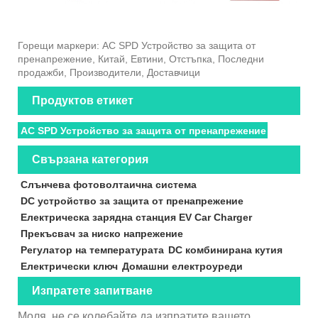
Горещи маркери: AC SPD Устройство за защита от
пренапрежение, Китай, Евтини, Отстъпка, Последни
продажби, Производители, Доставчици
Продуктов етикет
AC SPD Устройство за защита от пренапрежение
Свързана категория
Слънчева фотоволтаична система
DC устройство за защита от пренапрежение
Електрическа зарядна станция EV Car Charger
Прекъсвач за ниско напрежение
Регулатор на температурата
DC комбинирана кутия
Електрически ключ
Домашни електроуреди
Изпратете запитване
Моля, не се колебайте да изпратите вашето