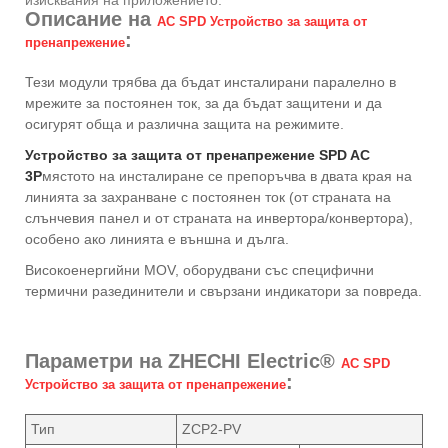
Описание на
AC SPD Устройство за защита от
:
пренапрежение
Тези модули трябва да бъдат инсталирани паралелно в
мрежите за постоянен ток, за да бъдат защитени и да
осигурят обща и различна защита на режимите.
Устройство за защита от пренапрежение SPD AC
3P
мястото на инсталиране се препоръчва в двата края на
линията за захранване с постоянен ток (от страната на
слънчевия панел и от страната на инвертора/конвертора),
особено ако линията е външна и дълга.
Високоенергийни MOV, оборудвани със специфични
термични разединители и свързани индикатори за повреда.
Параметри на ZHECHI Electric®
AC SPD
:
Устройство за защита от пренапрежение
Тип
ZCP2-PV