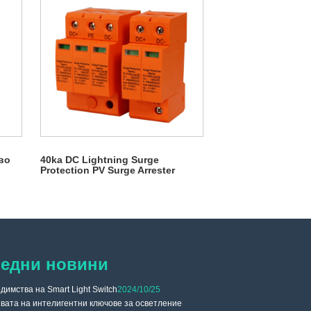
во
40ka DC Lightning Surge
Protection PV Surge Arrester
едни новини
димства на Smart Light Switch
2024/10/25
【Покана】 ZHECHI и
вата на интелигентни ключове за осветление
HANNOVER MESSE 