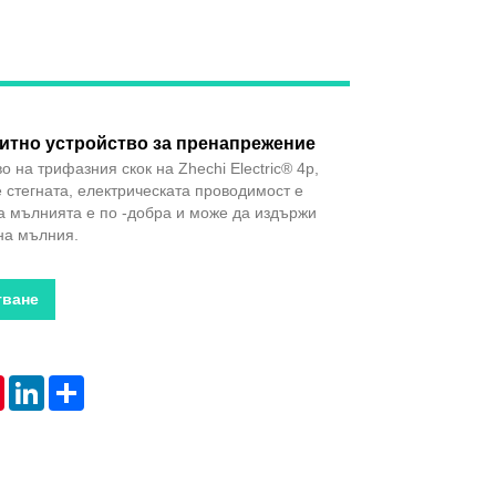
Live
итно устройство за пренапрежение
 на трифазния скок на Zhechi Electric® 4p,
е стегната, електрическата проводимост е
а мълнията е по -добра и може да издържи
на мълния.
тване
tsApp
Pinterest
LinkedIn
Share