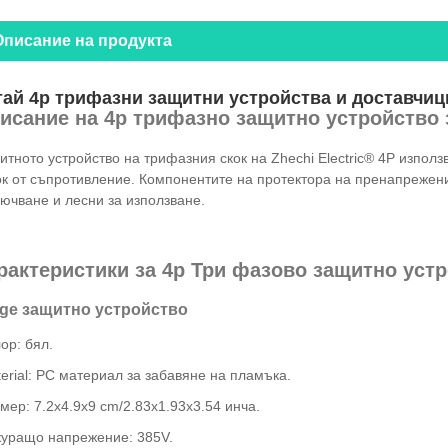
Описание на продукта
тай 4p трифазни защитни устройства и доставчи
исание на 4p трифазно защитно устройство 
тното устройство на трифазния скок на Zhechi Electric® 4P използ
ок от съпротивление. Компонентите на протектора на пренапрежени
ючване и лесни за използване.
рактеристики за 4p Три фазово защитно уст
ge защитно устройство
ор: бял.
erial: PC материал за забавяне на пламъка.
мер: 7.2x4.9x9 cm/2.83x1.93x3.54 инча.
куращо напрежение: 385V.