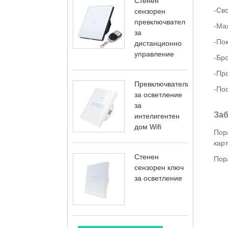
Стенен
-Сво
сензорен
превключвател
-Max
за
-По
дистанционно
управление
-Бро
-Про
Превключватели
-По
за осветление
за
Заб
интелигентен
дом Wifi
Пора
карт
Стенен
Пор
сензорен ключ
за осветление