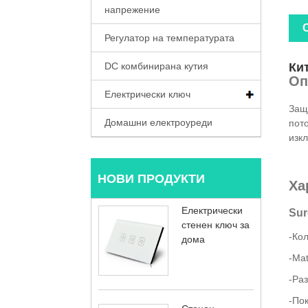
напрежение
Регулатор на температурата
DC комбинирана кутия
Ки
Оп
Електрически ключ
Защи
Домашни електроуреди
пот
изкл
НОВИ ПРОДУКТИ
Ха
Електрически
Sur
стенен ключ за
-Кол
дома
-Mat
-Раз
-По