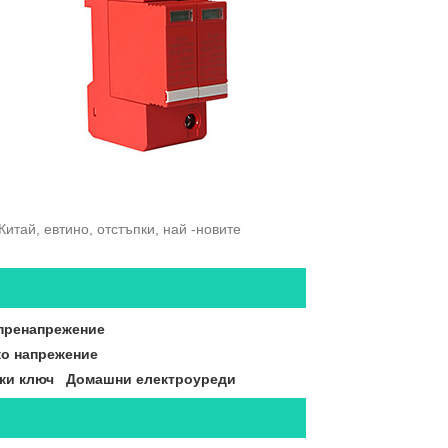
тай, евтино, отстъпки, най -новите
 пренапрежение
ко напрежение
ки ключ
Домашни електроуреди