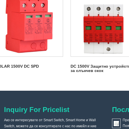
OLAR 1500V DC SPD
DC 1500V Защитно устройст
за слънчев скок
Inquiry For Pricelist
Посл
Ако се интересувате от Smart Switch, Smart Home и Wall
Когато домът ми е ремонтиран, защо не инсталирах
Пре
Поя
Switch, можете да се консултирате с нас по имейл и ние
обикновен превключвател, а избрах интелигентен