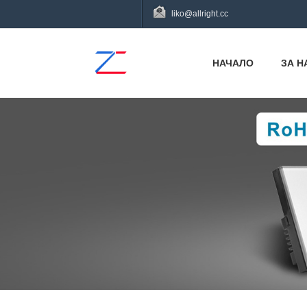
liko@allright.cc
НАЧАЛО
ЗА Н