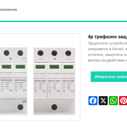
напрежение
4p трифазно защ
Защитното устройство
направено в Китай, 
отлична, защитата н
високо въздействие 
Изпратете запи
Facebook
X
Wha