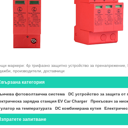
щи маркери: 4p трифазно защитно устройство за пренапрежение, Ки
дажби, производители, доставчици
Свързана категория
ънчева фотоволтаична система
DC устройство за защита от
ектрическа зарядна станция EV Car Charger
Прекъсвач за нис
гулатор на температурата
DC комбинирана кутия
Електричес
Изпратете запитване