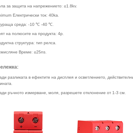
ла за защита на напрежението: ≤1.8kv.
imum Електрически ток: 40ka.
кураща среда: -10 ℃ -40 ℃.
ят на полюсите на продукта: 4p.
дуктна структура: тип релса.
смисляне Време: ≤25ns.
ележка:
ди разликата в ефектите на дисплея и осветлението, действителни
ината.
ади ръчното измерване, моля, разрешете отклонение от 1-3 см.