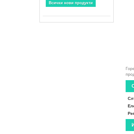
Всички нови продукти
Горе
про
Сл
Ел
Ре