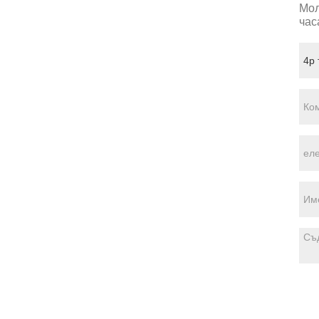
Мол
час