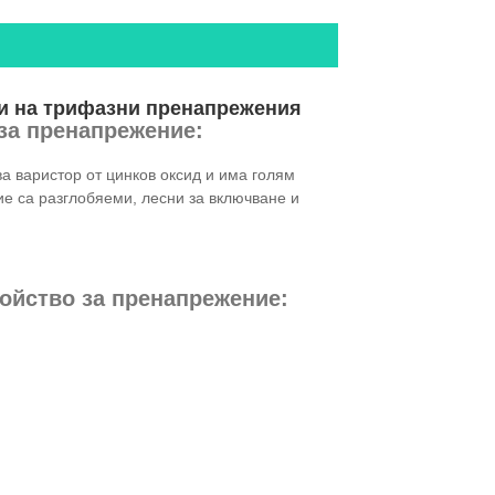
ци на трифазни пренапрежения
за пренапрежение:
ва варистор от цинков оксид и има голям
е са разглобяеми, лесни за включване и
ройство за пренапрежение: