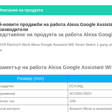
Описание на продукта
-новите продажби на работа Alexa Google Assistan
оизводители
едставяне на продукта за работа Alexa Google
HI Electric® Work Alexa Google Assistant Wifi Smart Switch 1 gang w
a.
раметър на работа Alexa Google Assistant Wif
Размер (mm)
андартен
ЕС/САЩ
прежение
AC100V-250V
отен ток
10А
сов контрол
Amazon Alexa и началнат