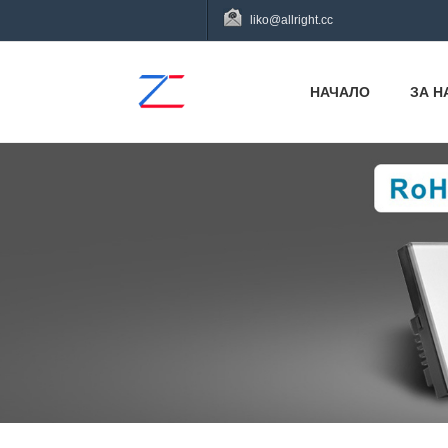
liko@allright.cc
НАЧАЛО
ЗА Н