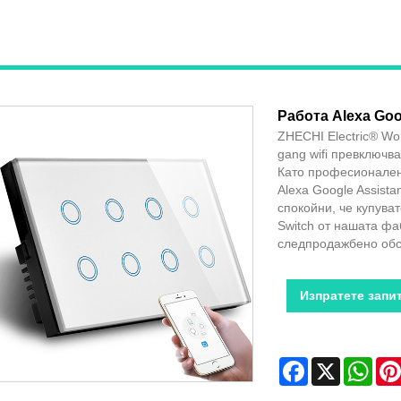
Работа Alexa Goog
ZHECHI Electric® Wor
gang wifi превключв
Като професионален
Alexa Google Assista
спокойни, че купуват
Switch от нашата ф
следпродажбено обс
Изпратете запи
Facebook
X
Wha