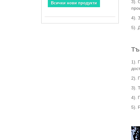
3).
Всички нови продукти
про
4).
5). 
Тъ
1). 
дос
2). 
3). 
4). 
5). 