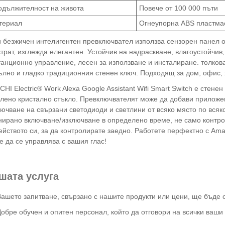
одължителност на живота
Повече от 100 000 пъти
териал
Огнеупорна ABS пластмас
и безжичен интелигентен превключвател използва сензорен панел 
трат, изглежда елегантен. Устойчив на надраскване, влагоустойчив
танционно управление, лесен за използване и инсталиране. толков
лно и гладко традиционния стенен ключ. Подходящ за дом, офис, х
HI Electric® Work Alexa Google Assistant Wifi Smart Switch е стене
алено кристално стъкло. Превключвателят може да добави приложен
ючване на свързани светодиоди и светлини от всяко място по вся
нирано включване/изключване в определено време, не само контро
йството си, за да контролирате заедно. Работете перфектно с Ama
 да се управлява с вашия глас!
шата услуга
Вашето запитване, свързано с нашите продукти или цени, ще бъде 
Добре обучен и опитен персонал, който да отговори на всички ваши