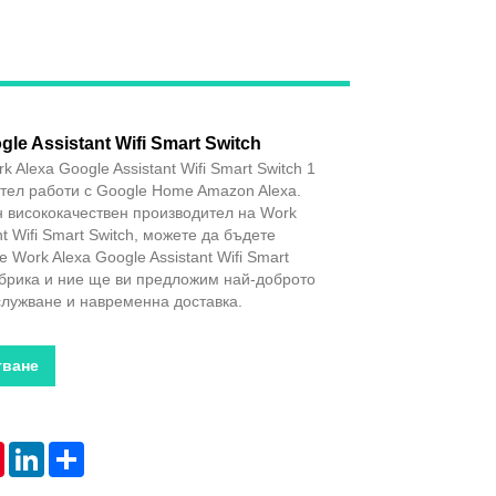
Live
le Assistant Wifi Smart Switch
k Alexa Google Assistant Wifi Smart Switch 1
ател работи с Google Home Amazon Alexa.
 висококачествен производител на Work
nt Wifi Smart Switch, можете да бъдете
е Work Alexa Google Assistant Wifi Smart
абрика и ние ще ви предложим най-доброто
лужване и навременна доставка.
тване
tsApp
Pinterest
LinkedIn
Share