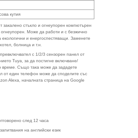
ова кутия
от закалено стъкло и огнеупорен компютърен
, огнеупорен. Може да работи и с безжично
а екологични и енергоспестяващи. Заменете
отел, болница и т.н.
н превключвател с 1/2/3 сензорен панел от
ието Tuya, за да постигне включване/
ко време. Също така може да зададете
л от един телефон може да споделите със
zon Alexa, началната страница на Google
отговорено след 12 часа
 запитвания на английски език