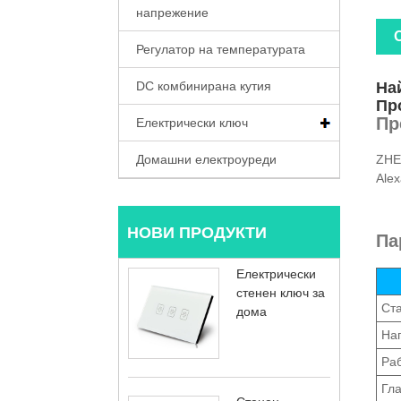
напрежение
Регулатор на температурата
DC комбинирана кутия
Най
Пр
Пр
Електрически ключ
Домашни електроуреди
ZHEC
Alex
НОВИ ПРОДУКТИ
Па
Електрически
стенен ключ за
Ст
дома
На
Раб
Гла