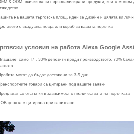
 OEM & ODM, всички ваши персонализирани продукти, които можем д
изводство
 Защита на вашата търговска площ, идеи за дизайн и цялата ви ли
Доставете с въздушна поща или кораб за вашата поръчка
рговски условия на работа Alexa Google Assis
Плащане: само T/T, 30% депозити преди производството, 70% балан
тавката
Пробите могат да бъдат доставени за 3-5 дни
Транспортните товари са цитирани под вашите заявки
Предлагат се отстъпки в зависимост от количествата на поръчката
FOB цената е цитирана при запитване