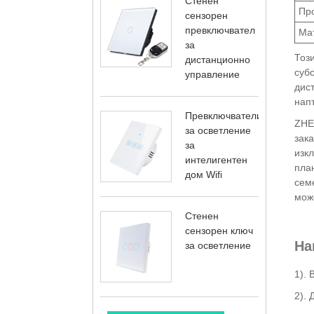
Стенен
Пр
сензорен
превключвател
Ма
за
Тоз
дистанционно
субс
управление
дис
напъ
Превключватели
ZHEC
за осветление
зак
за
изкл
интелигентен
пла
дом Wifi
семе
може
Стенен
сензорен ключ
На
за осветление
1). 
2). 