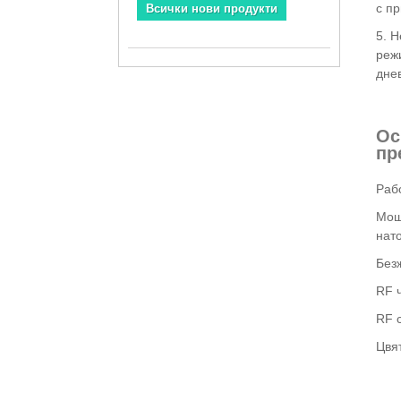
с п
Всички нови продукти
5. 
режи
дне
Ос
пр
Раб
Мощ
нат
Безж
RF 
RF 
Цвят