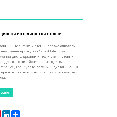
Live
ционни интелигентни стенни
ионни интелигентни стенни превключватели
з неутрален проводник Smart Life Tuya
зжични дистанционни интелигентни стенни
редлагат от китайския производител
tric Co., Ltd. Купете безжични дистанционни
 превключватели, които са с високо качество
ена.
тване
tsApp
Pinterest
LinkedIn
Share