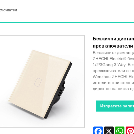
ключвател
Безжични дистан
превключватели
Безжичните дистанц
ZHECHI Electric® бе
1/2/3Gang 3 Way. Бе
превключватели се п
Wenzhou ZHECHI Elec
интелигентни стенни
директно на ниска ц
Изпратете запи
Facebook
X
Wha