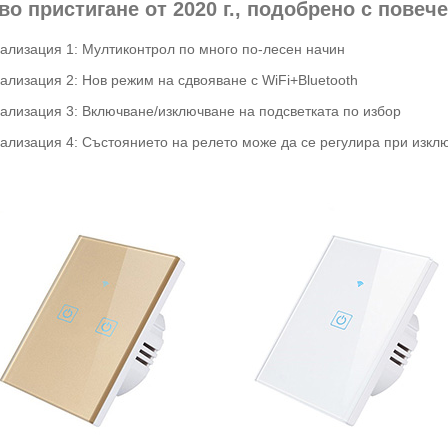
во пристигане от 2020 г., подобрено с повеч
уализация 1: Мултиконтрол по много по-лесен начин
ализация 2: Нов режим на сдвояване с WiFi+Bluetooth
уализация 3: Включване/изключване на подсветката по избор
уализация 4: Състоянието на релето може да се регулира при изкл