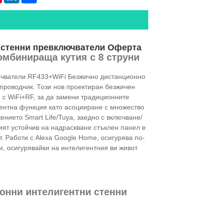
 стенни превключватели Оферта
мбинираща кутия с 8 струни
ючватели RF433+WiFi Безжично дистанционно
проводник. Този нов проектиран безжичен
 с WiFi+RF, за да замени традиционните
гентна функция като асоцииране с множество
нието Smart Life/Tuya, заедно с включване/
ият устойчив на надраскване стъклен панел е
. Работи с Alexa Google Home, осигурява по-
, осигурявайки на интелигентния ви живот
онни интелигентни стенни