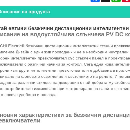
Описание на продукта
тай евтини безжични дистанционни интелигентни
исание на водоустойчива слънчева PV DC ко
CHI Electric® безжични дистанционни интелигентни стенни превкл
авление Дизайн с един жив проводник и не е необходим неутрален 
зорен интелигентен превключвател със стъклен панел е проектиран
включватели с различни начини за контрол. Сега една нова интели
роли към други интелигентни превключватели е добавена в приложе
лючване на фоновото осветление и състоянието на релето. И негов
одящ за различни стилове на декорация с най-добрата му стойност
ро потребителско изживяване при контролиране на вашите светлини
о повече удобство и наслада.
новни характеристики за безжични дистанци
евключватели