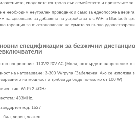
риложението; споделете контрола със семейството и приятелите за
Не е необходим неутрален проводник и само за еднопосочна верига
м на сдвояване за добавяне на устройството с WiFi и Bluetooth вр
вна гаранция за възстановяване на сумата за пълно удовлетворени
новни спецификации за безжични дистанцио
евключватели
отно напрежение: 110V/220V AC (Моля, потвърдете напрежението п
ност на натоварване: 3-300 W/група (Забележка: Ако се използва 
оварването на мощността трябва да бъде по-малко от 100 W)
ичен тип: Wi-Fi 2.4GHz
честота: 433MHz.
стандартен код: 1527
: бял, черен, златен