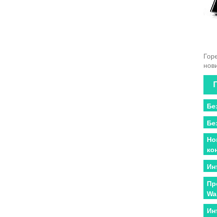
Гор
нов
Бе
Бе
Но
ко
Ин
Пр
Wa
Ин