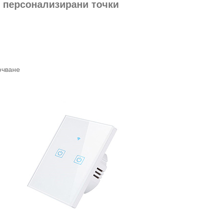
е персонализирани точки
ючване