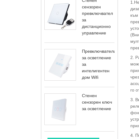
Стенен
1.Н
сензорен
диза
превключвател
към
за
пре
дистанционно
усто
управление
(Вни
мул
пре
Превключватели
2. 
за осветление
може
за
при
интелигентен
чре
дом Wifi
асоц
го о
Стенен
3. В
сензорен ключ
рел
за осветление
фон
уст
прил
4. П