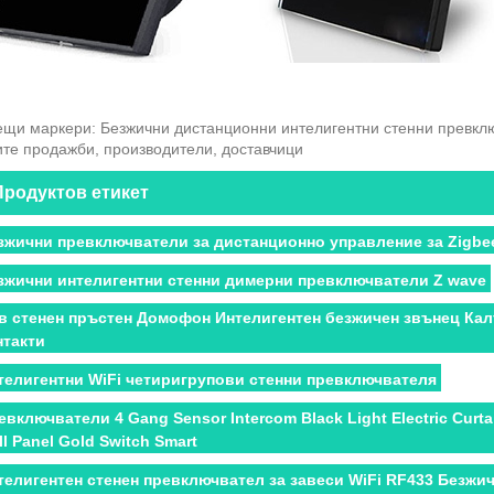
ещи маркери: Безжични дистанционни интелигентни стенни превклю
ите продажби, производители, доставчици
Продуктов етикет
зжични превключватели за дистанционно управление за Zigbee
зжични интелигентни стенни димерни превключватели Z wave
в стенен пръстен Домофон Интелигентен безжичен звънец Кал
нтакти
телигентни WiFi четиригрупови стенни превключвателя
евключватели 4 Gang Sensor Intercom Black Light Electric Curta
ll Panel Gold Switch Smart
телигентен стенен превключвател за завеси WiFi RF433 Безжи