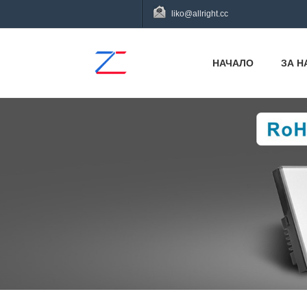
liko@allright.cc
НАЧАЛО
ЗА Н