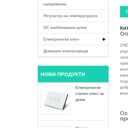
напрежение
Регулатор на температурата
DC комбинирана кутия
Ки
Оп
Електрически ключ
ZHE
Домашни електроуреди
упр
сен
пре
конт
НОВИ ПРОДУКТИ
изк
подх
доб
Електрически
мног
стенен ключ за
дома
Ос
пр