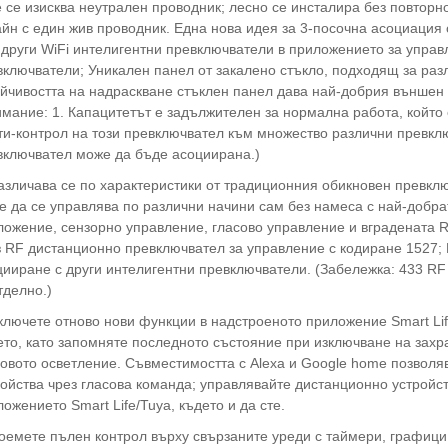
е се изисква неутрален проводник; лесно се инсталира без повтор
йн с един жив проводник. Една нова идея за 3-посочна асоциация
 други WiFi интелигентни превключватели в приложението за управ
включватели; Уникален панел от закалено стъкло, подходящ за раз
йчивостта на надраскване стъклен панел дава най-добрия външен ви
мание: 1. Капацитетът е задължителен за нормална работа, който
ти-контрол на този превключвател към множество различни превклю
включвател може да бъде асоциирана.)
Различава се по характеристики от традиционния обикновен превкл
 да се управлява по различни начини сам без намеса с най-добра
ложение, сензорно управление, гласово управление и вградената R
з RF дистанционно превключвател за управление с кодиране 1527;
ииране с други интелигентни превключватели. (Забележка: 433 RF 
тделно.)
ключете отново нови функции в надстроеното приложение Smart Lif
ето, като запомняте последното състояние при изключване на захр
овото осветление. Съвместимостта с Alexa и Google home позволя
ройства чрез гласова команда; управлявайте дистанционно устройс
ожението Smart Life/Tuya, където и да сте.
оемете пълен контрол върху свързаните уреди с таймери, графици и 