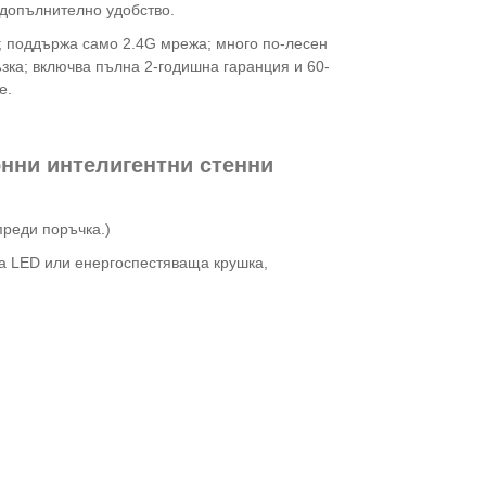
 допълнително удобство.
; поддържа само 2.4G мрежа; много по-лесен
ъзка; включва пълна 2-годишна гаранция и 60-
е.
нни интелигентни стенни
реди поръчка.)
за LED или енергоспестяваща крушка,