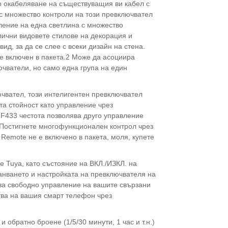
но окабеляване на съществуващия ви кабел с
 с множество контроли на този превключвател
ление на една светлина с множество
лични видовете стилове на декорация и
д, за да се слее с всеки дизайн на стена.
 е включен в пакета.2 Може да асоциира
чватели, но само една група на един
ючвател, този интелигентен превключвател
та стойност като управление чрез
F433 честота позволява друго управление
 Постигнете многофункционален контрол чрез
Remote не е включено в пакета, моля, купете
e Tuya, като състояние на ВКЛ./ИЗКЛ. на
анването и настройката на превключвателя на
ва свободно управление на вашите свързани
тва на вашия смарт телефон чрез
обратно броене (1/5/30 минути, 1 час и т.н.)