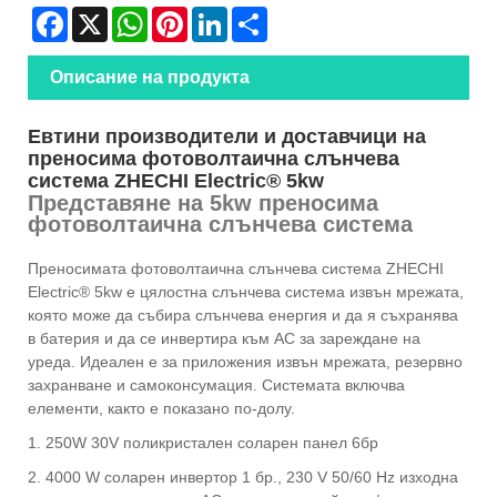
Facebook
X
WhatsApp
Pinterest
LinkedIn
Share
Описание на продукта
Евтини производители и доставчици на
преносима фотоволтаична слънчева
система ZHECHI Electric® 5kw
Представяне на 5kw преносима
фотоволтаична слънчева система
Преносимата фотоволтаична слънчева система ZHECHI
Electric® 5kw е цялостна слънчева система извън мрежата,
която може да събира слънчева енергия и да я съхранява
в батерия и да се инвертира към AC за зареждане на
уреда. Идеален е за приложения извън мрежата, резервно
захранване и самоконсумация. Системата включва
елементи, както е показано по-долу.
1. 250W 30V поликристален соларен панел 6бр
2. 4000 W соларен инвертор 1 бр., 230 V 50/60 Hz изходна