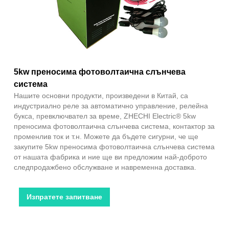
5kw преносима фотоволтаична слънчева
система
Нашите основни продукти, произведени в Китай, са
индустриално реле за автоматично управление, релейна
букса, превключвател за време, ZHECHI Electric® 5kw
преносима фотоволтаична слънчева система, контактор за
променлив ток и т.н. Можете да бъдете сигурни, че ще
закупите 5kw преносима фотоволтаична слънчева система
от нашата фабрика и ние ще ви предложим най-доброто
следпродажбено обслужване и навременна доставка.
Изпратете запитване