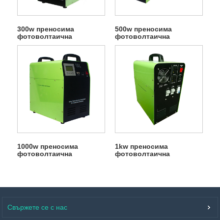
300w преносима
500w преносима
фотоволтаична
фотоволтаична
слънчева панелна
слънчева система
система
1000w преносима
1kw преносима
фотоволтаична
фотоволтаична
слънчева система
слънчева система
Свържете се с нас