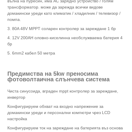
вълна на пуресин, има AC зарядно устройство / голям
трансформатор. може да зарежда всички видове
домакински уреди като климатик / хладилник / телевизор /
помпа.
3. 80A 48V MPPT соларен контролер за зареждане 1 бр
4. 12V 200AH оловно-киселинна необслужваема батерия 4
бр
5. 6mm2 кабел 50 метра
Предимства на 5kw преносима
фотоволтаична слънчева система
Чиста синусоида, вграден mppt контролер за зареждане,
инвертор
Конфигурируем обхват на входно напрежение за
домакински уреди и персонални компютри чрез LCD
настройка
Конфигурируем ток на зареждане на батерията въз основа