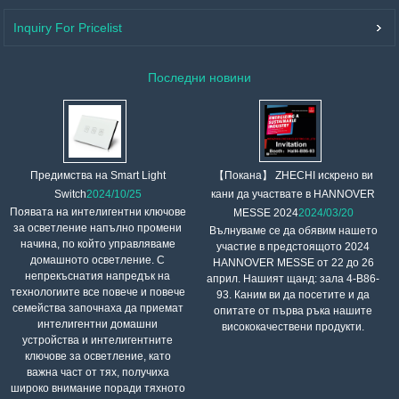
Inquiry For Pricelist
Последни новини
【Покана】 ZHECHI искрено ви
Предимства на Smart Light
кани да участвате в HANNOVER
Switch
2024/10/25
Появата на интелигентни ключове
MESSE 2024
2024/03/20
за осветление напълно промени
Вълнуваме се да обявим нашето
начина, по който управляваме
участие в предстоящото 2024
домашното осветление. С
HANNOVER MESSE от 22 до 26
непрекъснатия напредък на
април. Нашият щанд: зала 4-B86-
технологиите все повече и повече
93. Каним ви да посетите и да
семейства започнаха да приемат
опитате от първа ръка нашите
интелигентни домашни
висококачествени продукти.
устройства и интелигентните
ключове за осветление, като
важна част от тях, получиха
широко внимание поради тяхното