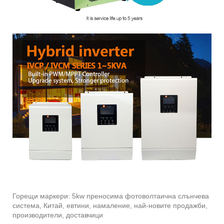
Горещи маркери: 5kw преносима фотоволтаична слънчева
система, Китай, евтини, намаление, най-новите продажби,
производители, доставчици